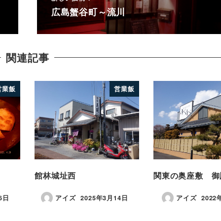
広島蟹谷町～流川
関連記事
営業飯
営業飯
館林城址西
関東の奥座敷 御
6日
アイズ
2025年3月14日
アイズ
2022