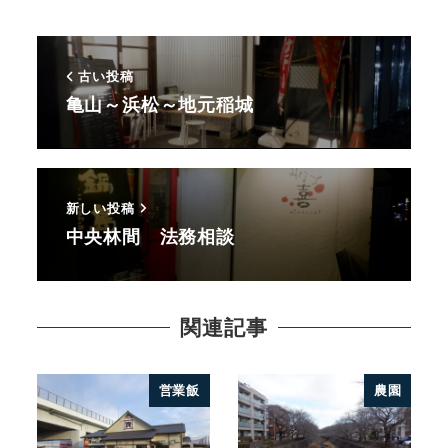
古い投稿
亀山～浜松～地元稲城
新しい投稿
中央林間 法務相談
関連記事
営業飯
農園