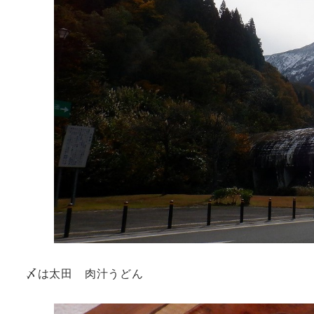
〆は太田 肉汁うどん