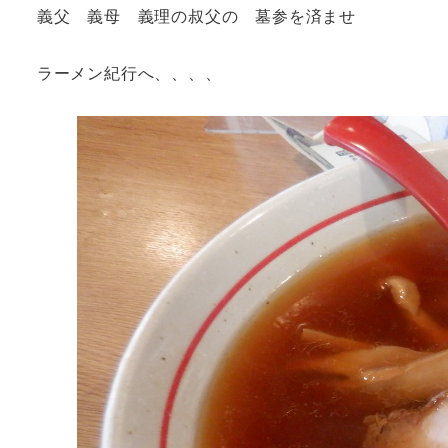
義父 義母 義理の叔父の 墓参を済ませ
ラーメン紀行へ、、、、