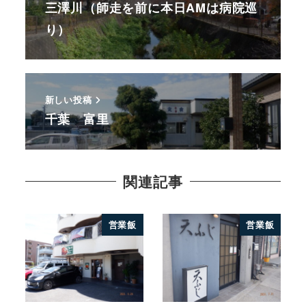
三澤川（師走を前に本日AMは病院巡
り）
新しい投稿
千葉 富里
関連記事
営業飯
営業飯