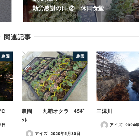
勤労感謝の日 ② 休日食堂
関連記事
農園
農園
５℃
農園 丸鞘オクラ 45ﾎﾟ
三澤川
ｯﾄ
8日
アイズ
2024
アイズ
2020年5月30日