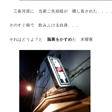
三条河原に 当家ご先祖様が 晒し首された、、、
そのすぐ南で 飲みふける自身、、、
それはどうよ？と
脳裏をかすめ
た 木曜夜