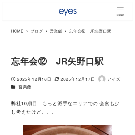
MENU
HOME
ブログ
営業飯
忘年会⑫ JR矢野口駅
忘年会⑫ JR矢野口駅
2025年12月16日
2025年12月17日
アイズ
投稿日
更新日
著
カテゴリー
営業飯
者
弊社10期目 もっと派手なエリアでの 会食も少
し考えたけど、、、