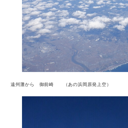
遠州灘から 御前崎 （あの浜岡原発上空）