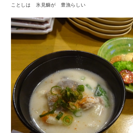
ことしは 氷見鰤が 豊漁らしい