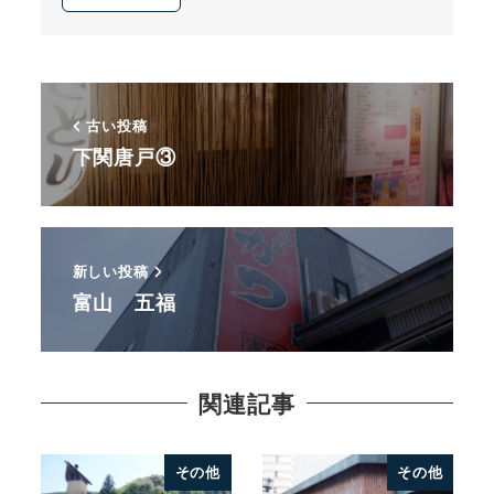
古い投稿
下関唐戸③
新しい投稿
富山 五福
関連記事
その他
その他