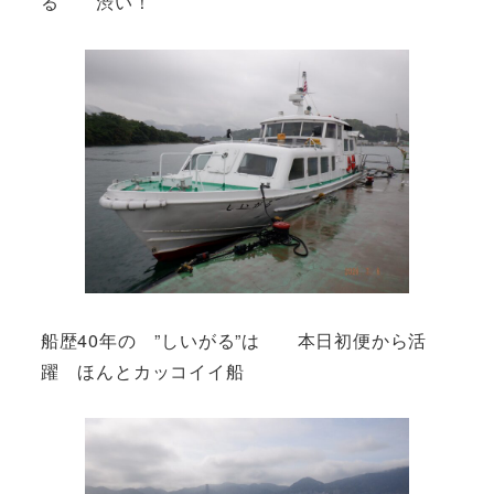
る 渋い！
船歴40年の ”しいがる”は 本日初便から活
躍 ほんとカッコイイ船