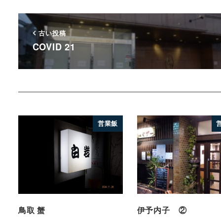
古い投稿
COVID 21
営業飯
鳥取 蟹
伊予内子 ②