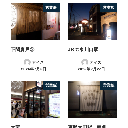
営業飯
営業飯
下関唐戸③
JRの東川口駅
アイズ
アイズ
2026年7月6日
2025年2月27日
営業飯
営業飯
大宮
東武太田駅 南側