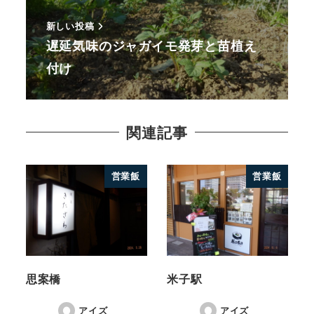
新しい投稿
遅延気味のジャガイモ発芽と苗植え
付け
関連記事
営業飯
営業飯
思案橋
米子駅
アイズ
アイズ