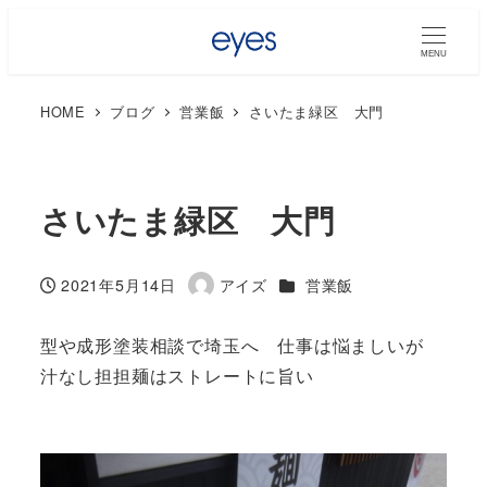
MENU
HOME
ブログ
営業飯
さいたま緑区 大門
さいたま緑区 大門
カテゴリー
2021年5月14日
アイズ
営業飯
投稿日
著
者
型や成形塗装相談で埼玉へ 仕事は悩ましいが
汁なし担担麺はストレートに旨い