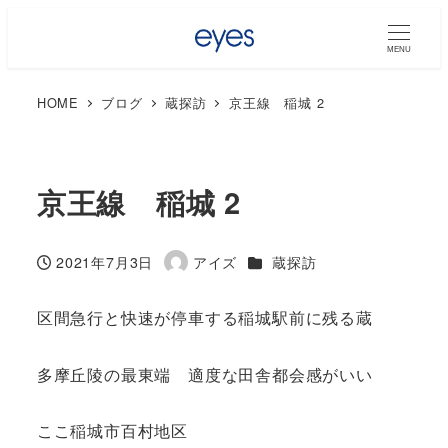
MENU
HOME
ブログ
蔵探訪
京王線 稲城 2
京王線 稲城 2
カテゴリー
2021年7月3日
アイズ
蔵探訪
投稿日
著
者
区間急行と快速が停車する稲城駅前に残る蔵
多摩丘陵の最東端 適度な田舎都会感がいい
ここ稲城市百村地区