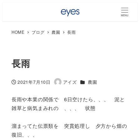
MENU
HOME
ブログ
農園
長雨
長雨
カテゴリー
2021年7月10日
アイズ
農園
投稿日
著
者
長雨や本業の関係で 6日空けたら、、、 泥と
雑草と病気まみれの 、、、 状態
溜まってた伝票類を 突貫処理し 夕方から畑の
復旧、、、