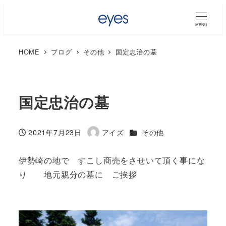
MENU
HOME
ブログ
その他
国定忠治の墓
国定忠治の墓
カテゴリー
2021年7月23日
アイズ
その他
投稿日
著
者
伊勢崎の地で すこし商売をさせいて頂く事にな
り 地元親分の墓に ご挨拶