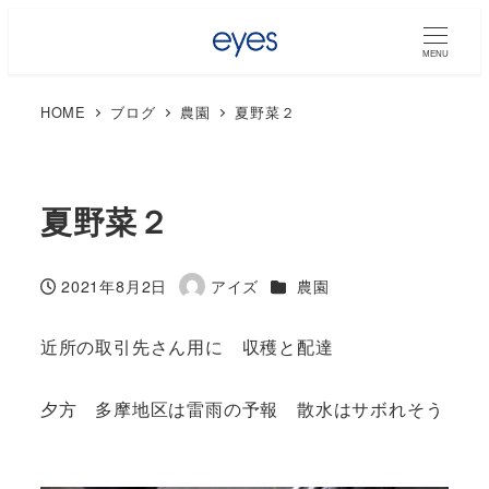
MENU
HOME
ブログ
農園
夏野菜２
夏野菜２
カテゴリー
2021年8月2日
アイズ
農園
投稿日
著
者
近所の取引先さん用に 収穫と配達
夕方 多摩地区は雷雨の予報 散水はサボれそう