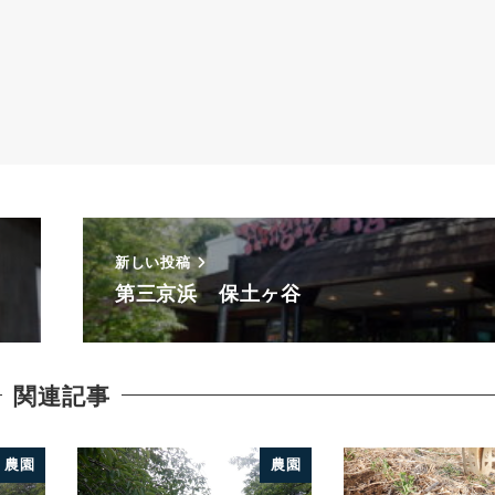
新しい投稿
第三京浜 保土ヶ谷
関連記事
農園
農園