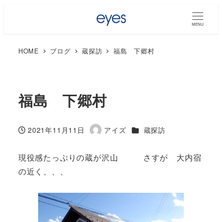
MENU
HOME
ブログ
蔵探訪
福島 下郷村
福島 下郷村
カテゴリー
2021年11月11日
アイズ
蔵探訪
投稿日
著
者
現役感たっぷりの蔵が沢山 さすが 大内宿
の近く、、、