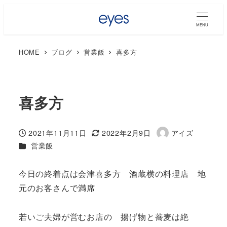
MENU
HOME
ブログ
営業飯
喜多方
喜多方
2021年11月11日
2022年2月9日
アイズ
投稿日
更新日
著
カテゴリー
営業飯
者
今日の終着点は会津喜多方 酒蔵横の料理店 地
元のお客さんで満席
若いご夫婦が営むお店の 揚げ物と蕎麦は絶