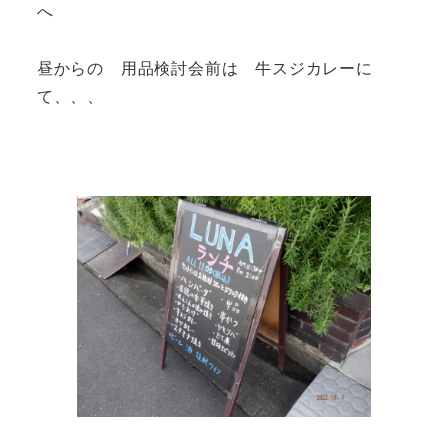
へ
昼からの 用品検討会前は 牛スジカレーに
て、、、