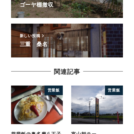
ゴーヤ棚撤収
新しい投稿
三重 桑名
関連記事
営業飯
営業飯
営業飯@奥多摩八王子
富山朝ラー