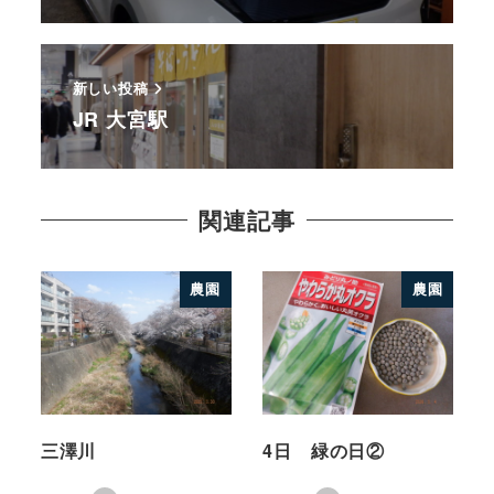
新しい投稿
JR 大宮駅
関連記事
農園
農園
三澤川
4日 緑の日②