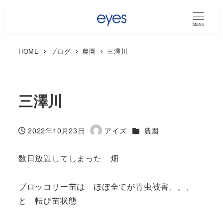
MENU
HOME
ブログ
農園
三澤川
三澤川
カテゴリー
2022年10月23日
アイズ
農園
投稿日
著
者
数日放置してしまった 畑
ブロッコリー苗は ほぼ全てが青虫被害、、、
と 転び苗状態