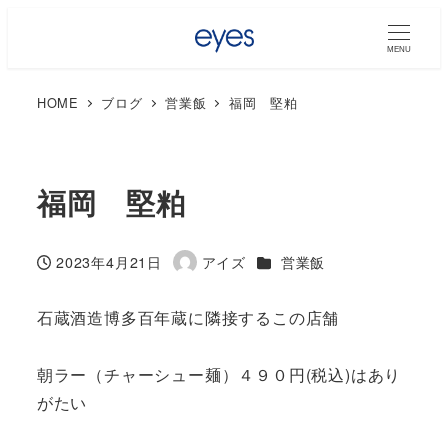
MENU
HOME
ブログ
営業飯
福岡 堅粕
福岡 堅粕
カテゴリー
2023年4月21日
アイズ
営業飯
投稿日
著
者
石蔵酒造博多百年蔵に隣接するこの店舗
朝ラー（チャーシュー麺）４９０円(税込)はあり
がたい