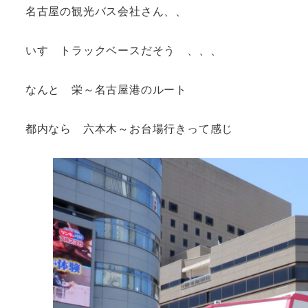
名古屋の観光バス会社さん、、
いすゞトラックベースだそう 、、、
なんと 栄～名古屋港のルート
都内なら 六本木～お台場行きって感じ