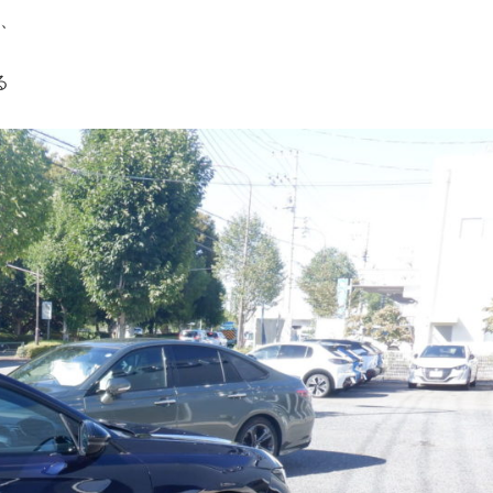
、、、
ある