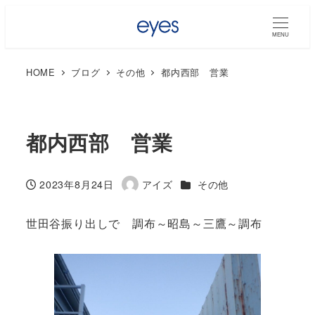
MENU
HOME
ブログ
その他
都内西部 営業
都内西部 営業
カテゴリー
2023年8月24日
アイズ
その他
投稿日
著
者
世田谷振り出しで 調布～昭島～三鷹～調布