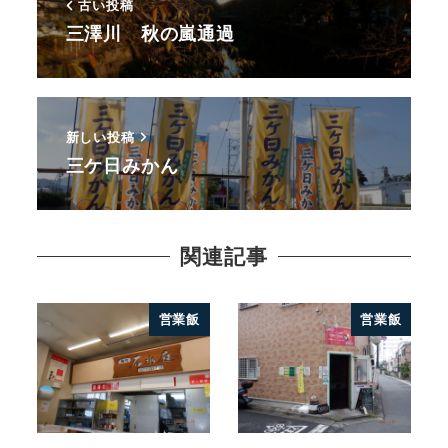
古い投稿
三澤川 秋の嵐通過
新しい投稿
三ケ日みかん
関連記事
営業飯
営業飯