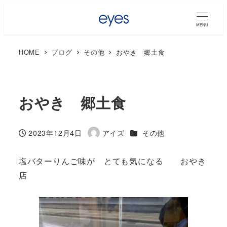
MENU
HOME
ブログ
その他
おやき 郷土食
おやき 郷土食
カテゴリー
2023年12月4日
アイズ
その他
投稿日
著
者
塩バターりんご味が とても気になる おやき
店