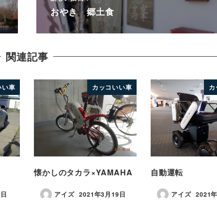
おやき 郷土食
関連記事
いい車
カッコいい車
カ
懐かしのタカラ×YAMAHA
自動運転
4日
アイズ
2021年3月19日
アイズ
2021