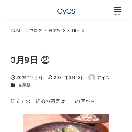
MENU
HOME
ブログ
営業飯
3月9日 ②
3月9日 ②
2024年3月9日
2024年3月12日
アイズ
投稿日
更新日
著
カテゴリー
営業飯
者
国立での 軽めの酒宴は この店から