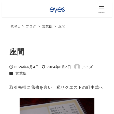
MENU
HOME
ブログ
営業飯
座間
座間
2024年6月4日
2024年6月5日
アイズ
投稿日
更新日
著
カテゴリー
営業飯
者
取引先様に我儘を言い 私リクエストの町中華へ