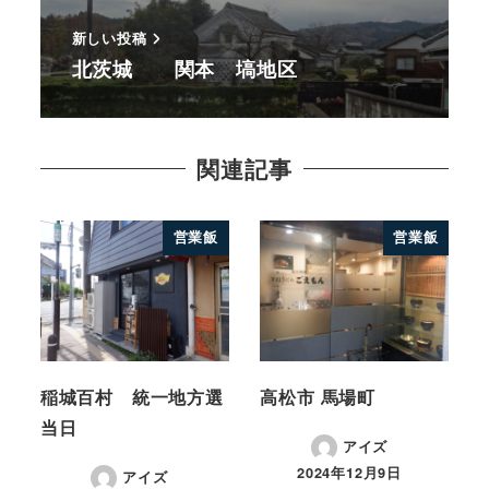
新しい投稿
北茨城 関本 塙地区
関連記事
営業飯
営業飯
稲城百村 統一地方選
高松市 馬場町
当日
アイズ
2024年12月9日
アイズ