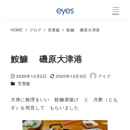
MENU
HOME
ブログ
営業飯
鮟鱇 磯原大津港
鮟鱇 磯原大津港
2020年12月2日
2020年12月3日
アイズ
投稿日
更新日
著
カテゴリー
営業飯
者
大将に無理をいい 鮟鱇唐揚げ と 共酢（とも
す）を用意して もらいました