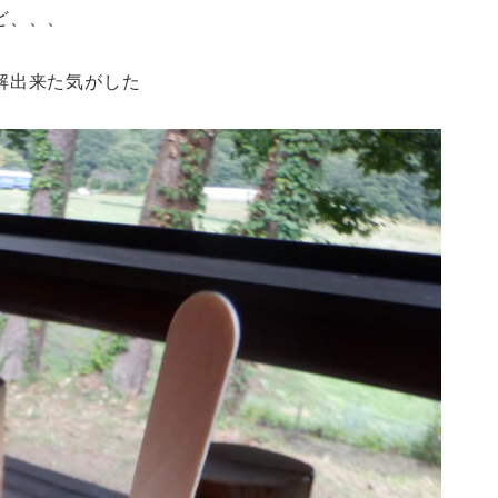
ど、、、
解出来た気がした