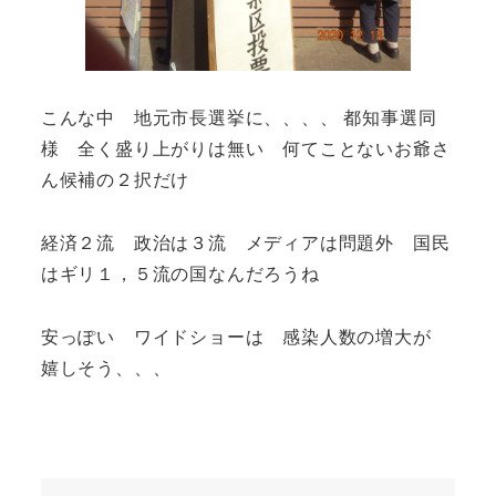
こんな中 地元市長選挙に、、、、 都知事選同
様 全く盛り上がりは無い 何てことないお爺さ
ん候補の２択だけ
経済２流 政治は３流 メディアは問題外 国民
はギリ１，５流の国なんだろうね
安っぽい ワイドショーは 感染人数の増大が
嬉しそう、、、