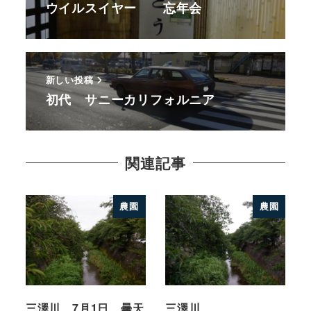
ウイルスイヤー 忘年会
新しい投稿
初代 サニーカリフォルニア
関連記事
農園
農園
三澤川 7月1日 曇天
三澤川