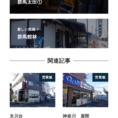
群馬太田①
新しい投稿
群馬館林
関連記事
営業飯
営業飯
氷川台
神奈川 座間