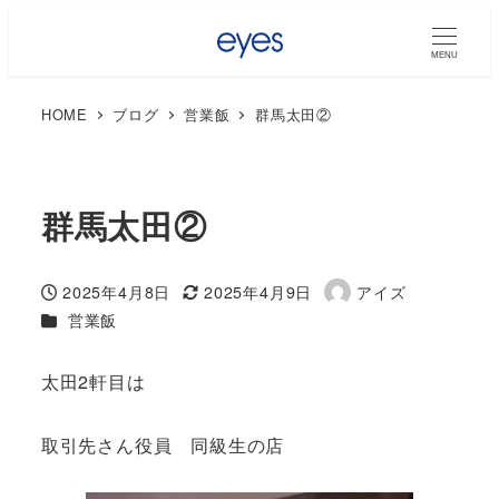
MENU
HOME
ブログ
営業飯
群馬太田②
群馬太田②
2025年4月8日
2025年4月9日
アイズ
投稿日
更新日
著
カテゴリー
営業飯
者
太田2軒目は
取引先さん役員 同級生の店