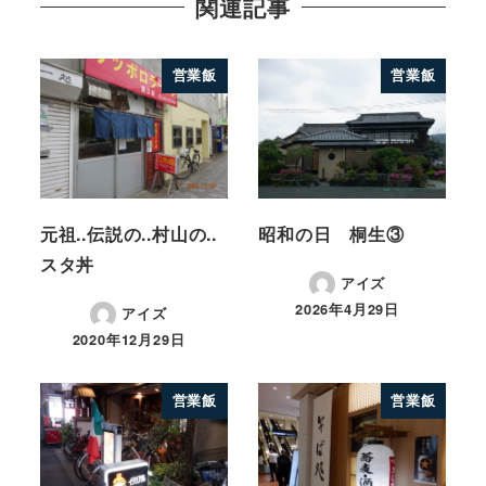
関連記事
営業飯
営業飯
元祖..伝説の..村山の..
昭和の日 桐生③
スタ丼
アイズ
2026年4月29日
アイズ
2020年12月29日
営業飯
営業飯