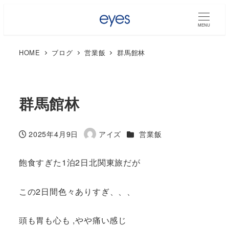
MENU
HOME
ブログ
営業飯
群馬館林
群馬館林
カテゴリー
2025年4月9日
アイズ
営業飯
投稿日
著
者
飽食すぎた1泊2日北関東旅だが
この2日間色々ありすぎ、、、
頭も胃も心も ,やや痛い感じ