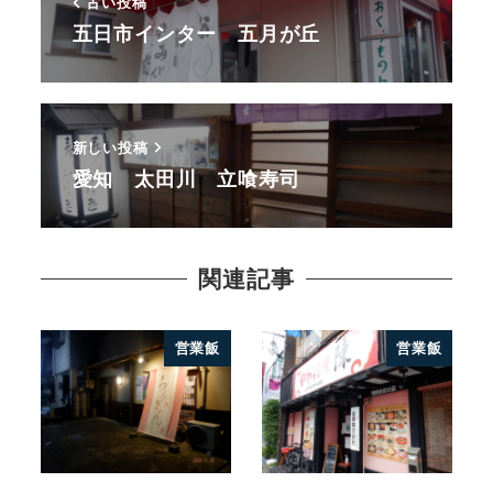
古い投稿
五日市インター 五月が丘
新しい投稿
愛知 太田川 立喰寿司
関連記事
営業飯
営業飯