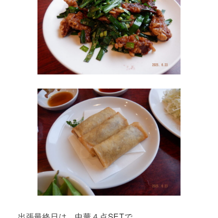
出張最終日は 中華４点SETで 、、、、