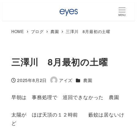
MENU
HOME
ブログ
農園
三澤川 8月最初の土曜
三澤川 8月最初の土曜
カテゴリー
2025年8月2日
アイズ
農園
投稿日
著
者
早朝は 事務処理で 巡回できなかった 農園
太陽が ほぼ天頂の１２時前 藪蚊は居ないけ
ど