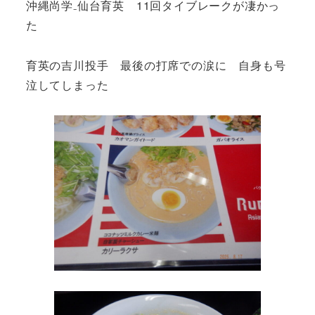
沖縄尚学₋仙台育英 11回タイブレークが凄かっ
た
育英の吉川投手 最後の打席での涙に 自身も号
泣してしまった