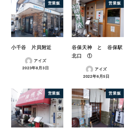
営業飯
営業飯
小千谷 片貝附近
谷保天神 と 谷保駅
北口 ①
アイズ
2023年8月3日
アイズ
2022年6月5日
営業飯
営業飯