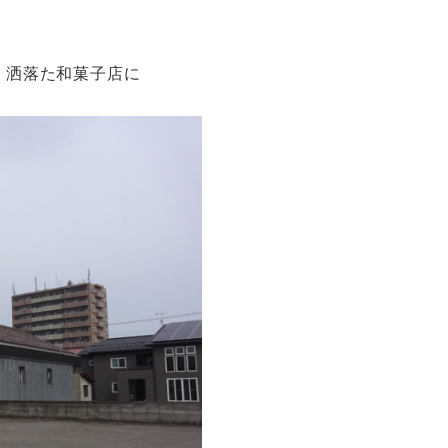
賞の 洒落た和菓子店に