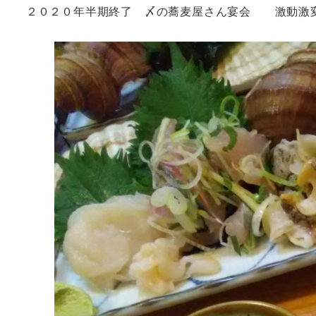
２０２０年半期終了 〆の蕎麦屋さん宴会 激動激変