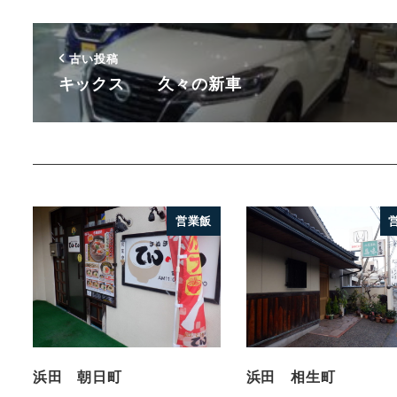
古い投稿
キックス 久々の新車
営業飯
浜田 朝日町
浜田 相生町