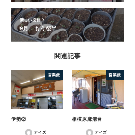
新しい投稿
9月 もう後半
関連記事
営業飯
営業飯
伊勢②
相模原麻溝台
アイズ
アイズ