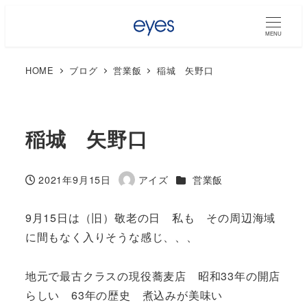
MENU
HOME
ブログ
営業飯
稲城 矢野口
稲城 矢野口
カテゴリー
2021年9月15日
アイズ
営業飯
投稿日
著
者
9月15日は（旧）敬老の日 私も その周辺海域
に間もなく入りそうな感じ、、、
地元で最古クラスの現役蕎麦店 昭和33年の開店
らしい 63年の歴史 煮込みが美味い